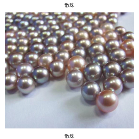
散珠
散珠