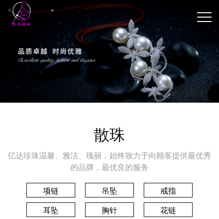
散珠
亿达珍珠温馨、雅洁、瑰丽，始终致力于向顾客提供最优秀
的品牌，最优良的服务
项链
吊坠
戒指
耳坠
胸针
花链