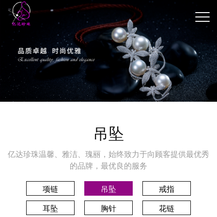
吊坠
亿达珍珠温馨、雅洁、瑰丽，始终致力于向顾客提供最优秀
的品牌，最优良的服务
项链
吊坠
戒指
耳坠
胸针
花链