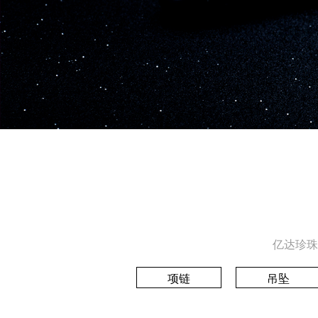
亿达珍珠
项链
吊坠