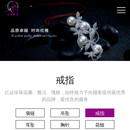
戒指
亿达珍珠温馨、雅洁、瑰丽，始终致力于向顾客提供最优秀
的品牌，最优良的服务
项链
吊坠
戒指
耳坠
胸针
花链