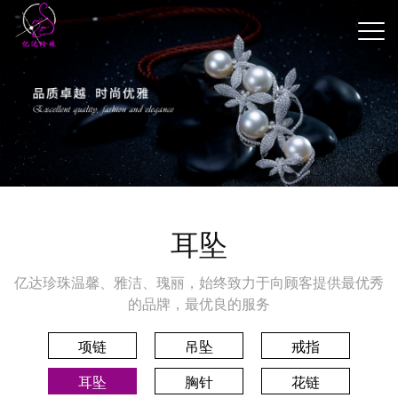
耳坠
亿达珍珠温馨、雅洁、瑰丽，始终致力于向顾客提供最优秀
的品牌，最优良的服务
项链
吊坠
戒指
耳坠
胸针
花链