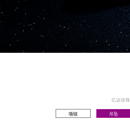
亿达珍珠
项链
吊坠