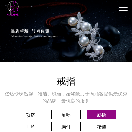
戒指
亿达珍珠温馨、雅洁、瑰丽，始终致力于向顾客提供最优秀
的品牌，最优良的服务
项链
吊坠
戒指
耳坠
胸针
花链