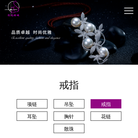
戒指
项链
吊坠
戒指
耳坠
胸针
花链
散珠