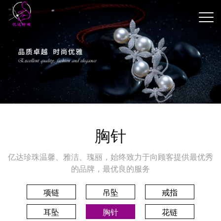
胸针
亿达珍珠温馨、雅洁、瑰丽，始终致力于向顾客提供最优秀
的品牌，最优良的服务
项链
吊坠
戒指
耳坠
胸针
花链