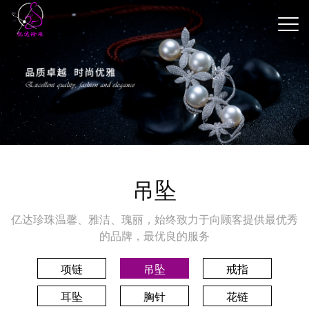
吊坠
亿达珍珠温馨、雅洁、瑰丽，始终致力于向顾客提供最优秀
的品牌，最优良的服务
项链
吊坠
戒指
耳坠
胸针
花链