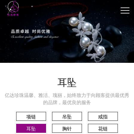
耳坠
亿达珍珠温馨、雅洁、瑰丽，始终致力于向顾客提供最优秀
的品牌，最优良的服务
项链
吊坠
戒指
耳坠
胸针
花链