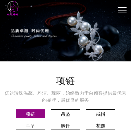
项链
亿达珍珠温馨、雅洁、瑰丽，始终致力于向顾客提供最优秀
的品牌，最优良的服务
项链
吊坠
戒指
耳坠
胸针
花链