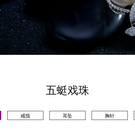
五蜓戏珠
戒指
耳坠
胸针