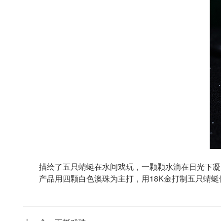
描绘了五只蜻蜓在水间戏玩，一颗颗水滴在日光下凝
产品用四颗白色澳珠为主打，用18K金打制五只蜻蜓做