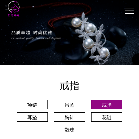
戒指
项链
吊坠
戒指
耳坠
胸针
花链
散珠