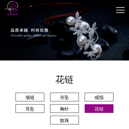
花链
项链
吊坠
戒指
耳坠
胸针
花链
散珠