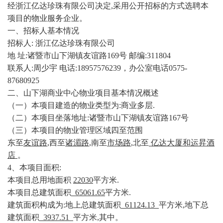
经浙江亿达珍珠有限公司决定,采用公开招标的方式选聘本
项目的物业服务企业。
一、招标人基本情况
招标人
: 浙江亿达珍珠有限公司
地
址:诸暨市山下湖镇友谊路169号 邮编:311804
联系人
:周少宇 电话:18957576239，办公室电话0575-
87680925
二、山下湖商业中心物业项目基本情况概述
（一）本项目建造的物业类型为
:商业多层.
（二）本项目坐落地址
:诸暨市山下湖镇友谊路167号
（三）本项目的物业管理区域四至范围
东至
友谊路
,西至
诸湄路
,南至
市场路
,北至
亿达大厦和运昇酒
店
。
4、本项目面积:
本项目总用地面积
22030
平方米
.
本项目总建筑面积
65061.65
平方米
.
建筑面积构成为
:地上总建筑面积
61124.13
平方米
,地下总
建筑面积
3937.51
平方米
,其中。