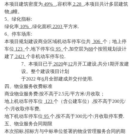
本项目建筑密度为
49%
,容积率
2.28
,本项目共计多层建筑
物
4
幢。
5、绿化指标:
绿化率
10%
,绿化面积
2203
平方米
.
6、停车场库:
本项目规划建设商业区域机动车停车位共
306
个；地上停
车位
123
个
,地下停车位
95
个
,加空层为
88
个按照规划设计
建了
2421
个非机动车停车位
.
7、本项目已于
2020
年
12
月开工建设
,共分1期开发建
设。整个建设项目计划
于
2022 年
6
月全部建成并交付使用
.
四、物业服务收费标准
商业物业服务费
:按不高于2.5元/平方米/月收取；
地上机动车停车位
123
个（含公建车位）
,按不高于200元/
个/月收取停车费,
地下机动车停车位
95
个
,按不高于300元/个/月收取停车费.
五、物业服务合同期限
本次招标
,招标方与中标单位签署的物业管理服务合同的期