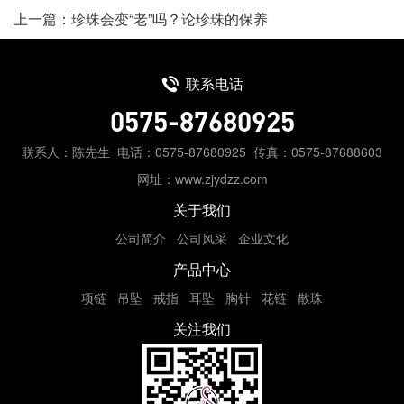
上一篇：珍珠会变“老”吗？论珍珠的保养
联系电话
0575-87680925
联系人：陈先生
电话：0575-87680925
传真：0575-87688603
网址：www.zjydzz.com
关于我们
公司简介
公司风采
企业文化
产品中心
项链
吊坠
戒指
耳坠
胸针
花链
散珠
关注我们