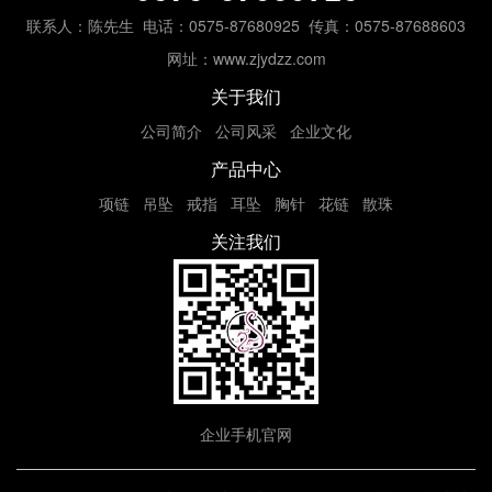
联系人：陈先生
电话：0575-87680925
传真：0575-87688603
网址：www.zjydzz.com
关于我们
公司简介
公司风采
企业文化
产品中心
项链
吊坠
戒指
耳坠
胸针
花链
散珠
关注我们
企业手机官网